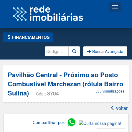
Toggle
navigati
FINANCIAMENTOS
Busca Avançada
Pavilhão Central - Próximo ao Posto
Combustível Marchezan (rótula Bairro
Sulina)
583 visualizações
8704
Cód.:
voltar
Compartilhar por: