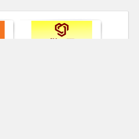
733
CRECI 25705 J |
(55) 3512 6817
9 9711-2932
(55)
15
CRECI 49.035 |
(55) 3512 4386
9 8142 9798
(55)