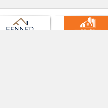
CRECI 26.085J |
CRECI 26.774 J |
(55) 9 8141 0
9 9645-4004
9 9960-8121
(55)
(55)
CRECI 25.724J |
(55) 3513 2005
CRECI 65.699 F |
(55) 3512 63
9 9619-7192
9 9926-3939
(55)
(55)