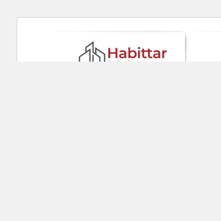
CRECI 23.201-J |
(55) 3512 5145
9 9915-4577
(55)
CRECI 18.145 |
(55) 3511 3087
9 9969-0294
(55)